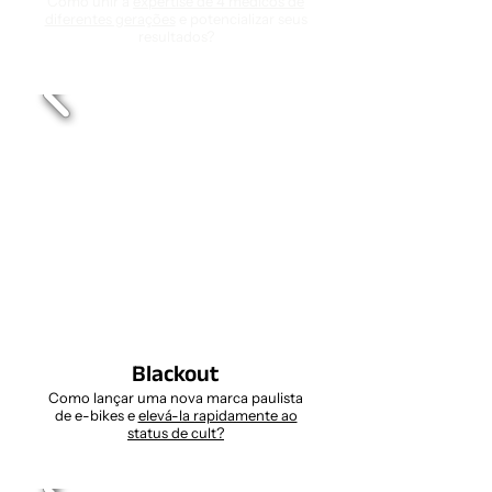
Como unir a
expertise de 4 médicos de
diferentes gerações
e potencializar seus
resultados?
Blackout
Como lançar uma nova marca paulista
de e-bikes e
elevá-la rapidamente ao
status de cult?