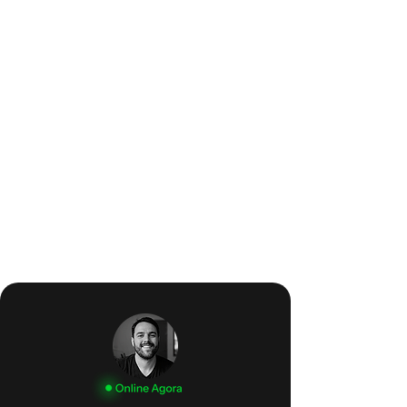
ByeBnk
Como reposicionar uma fintech de
blockchain como um
banco de
investimentos
internacional?