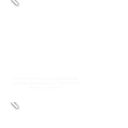
Dr. Alberto
Como separar a
marca pessoal de um
cirurgião oftalmológico
do hospital que
ele mesmo fundou?