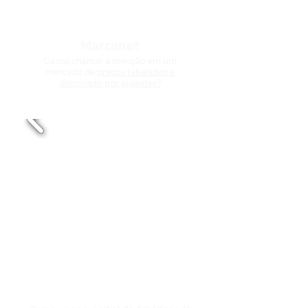
Marcanet
Como chamar a atenção em um
mercado de
preços tabelados e
dominado por gigantes?
Clinare